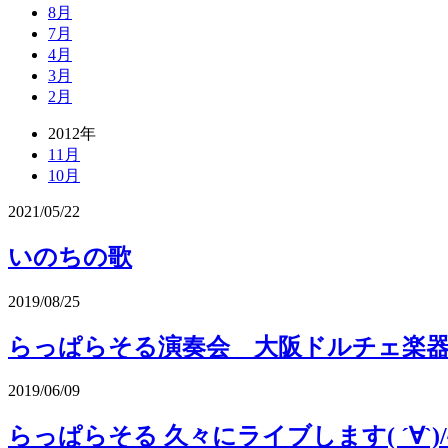
8月
7月
4月
3月
2月
2012年
11月
10月
2021/05/22
いのちの歌
2019/08/25
らっぱらそる演奏会 大阪ドルチェ楽
2019/06/09
らっぱらそる 久々にライブします( ´∀`)/