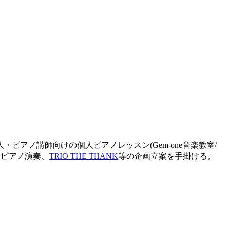
アノ講師向けの個人ピアノレッスン(Gem-one音楽教室/
やピアノ演奏、
TRIO THE THANK
等の企画立案を手掛ける。