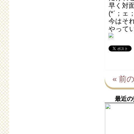
早く対
(*´；ェ
今はそ
やって
« 前
最近の