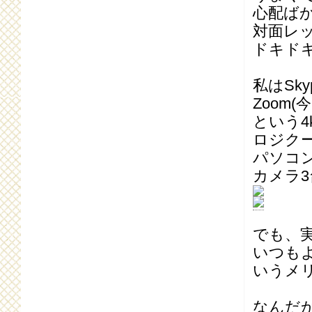
心配ばかり
対面レ
ドキド
私はSky
Zoom
という4
ロジク
パソコ
カメラ
でも、
いつも
いうメ
なんだ