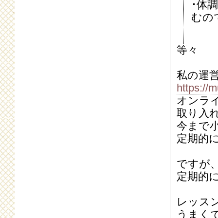
･体
むの
等々
私の運
https://
オンラ
取り入
今まで
定期的
ですが
定期的
レッス
うまく