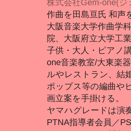
株式会社Gem-one(
作曲を田島亘氏 和声
大阪音楽大学作曲学
院、大阪府立大学工
子供・大人・ピアノ講
one音楽教室/大東楽
ルやレストラン、結
ポップス等の編曲や
画立案を手掛ける。
ヤマハグレードは演
PTNA指導者会員／P