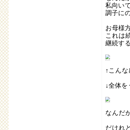
私向いて
調子に
お母様
これは
継続す
↑こん
↓全体
なんだ
だけれ