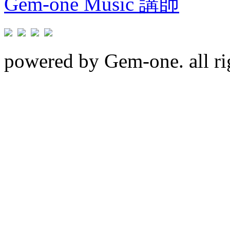
Gem-one Music 講師
powered by Gem-one. all rig