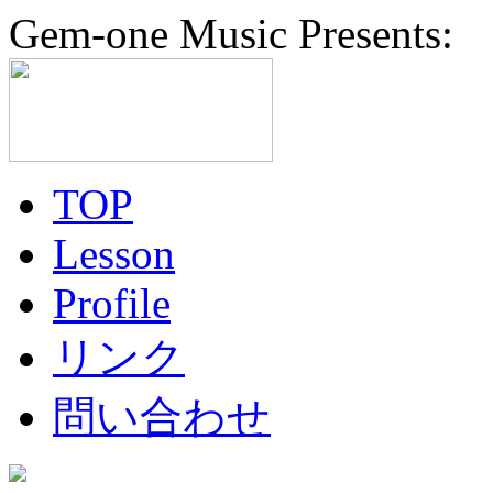
Gem-one Music Presents:
TOP
Lesson
Profile
リンク
問い合わせ