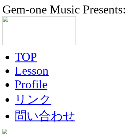
Gem-one Music Presents:
TOP
Lesson
Profile
リンク
問い合わせ