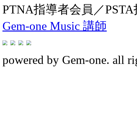
PTNA指導者会員／PST
Gem-one Music 講師
powered by Gem-one. all rig