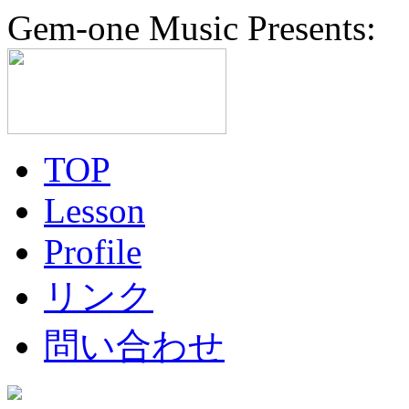
Gem-one Music Presents:
TOP
Lesson
Profile
リンク
問い合わせ