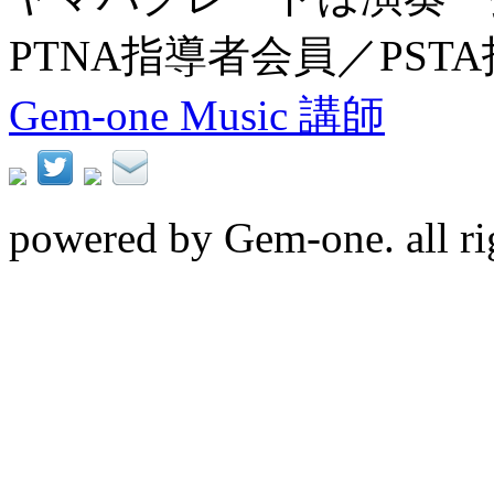
PTNA指導者会員／PST
Gem-one Music 講師
powered by Gem-one. all rig