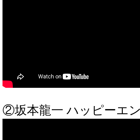
②坂本龍一 ハッピーエ