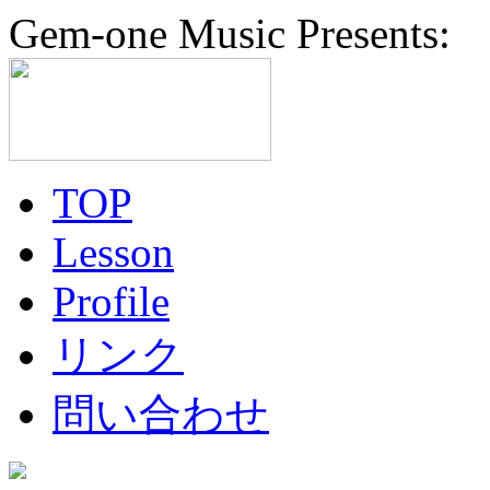
Gem-one Music Presents:
TOP
Lesson
Profile
リンク
問い合わせ