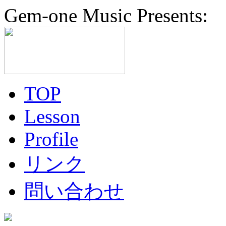
Gem-one Music Presents:
TOP
Lesson
Profile
リンク
問い合わせ