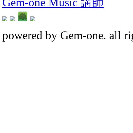
Gem-one Music 講師
powered by Gem-one. all rig