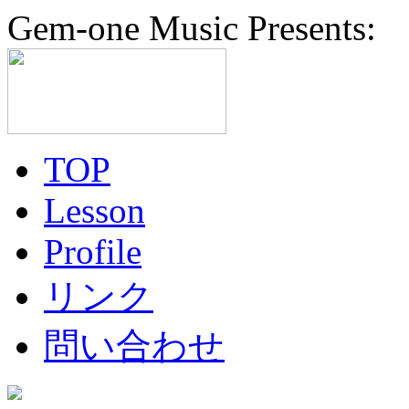
Gem-one Music Presents:
TOP
Lesson
Profile
リンク
問い合わせ