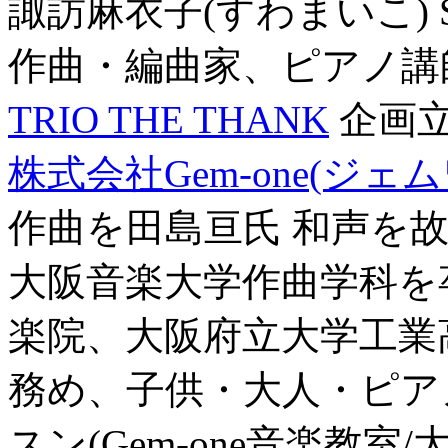
諏訪麻衣子(すわまいこ) SU
作曲・編曲家、ピアノ講
TRIO THE THANK
企画
株式会社Gem-one(ジェ
作曲を田島亘氏 和声を
大阪音楽大学作曲学科を
楽院、大阪府立大学工業
務め、子供・大人・ピア
スン(Gem-one音楽教室